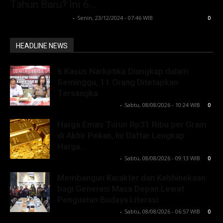
Tahun Baru? Ini 6...
Lintong C Manurung
-
Senin, 23/12/2024 - 07:46 WIB
0
HEADLINE NEWS
6 Kasus Narkotika Diungkap dalam
Seminggu, 11 Orang Ditetapkan
Tersangka
Lintong C Manurung
-
Sabtu, 08/08/2026 - 10:24 WIB
0
Harga Emas Turun Rp31 Ribu per Gram
di Akhir Pekan, Ini Daftar Lengkap
Harga...
Lintong C Manurung
-
Sabtu, 08/08/2026 - 09:13 WIB
0
Membangun Karakter dan Kebhinekaan
bagi Generasi Masa Depan Lewat
Penguatan Budaya Literasi
Lintong C Manurung
-
Sabtu, 08/08/2026 - 06:57 WIB
0