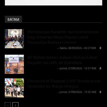
BATAM
Membangun Karakter dan Kebhinekaan
bagi Generasi Masa Depan Lewat
Penguatan Budaya Literasi
Lintong C Manurung
-
Sabtu, 08/08/2026 - 06:57 WIB
0
BP Batam Buka Layanan Alokasi Lahan
Reguler via LMS, Ini Syaratnya
Lintong C Manurung
-
Jumat, 07/08/2026 - 13:57 WIB
0
Ditpamobvit Bagikan 2.001 Bendera dan
Sembako ke Warga Nongsa
Lintong C Manurung
-
Jumat, 07/08/2026 - 13:52 WIB
0