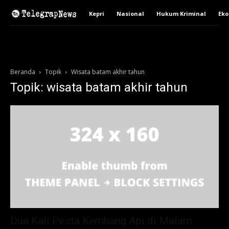
Kepri
Nasional
Hukum Kriminal
Ek
Beranda
Topik
Wisata batam akhir tahun
Topik: wisata batam akhir tahun
Dua Kali Pesta Kembang Api di Malam