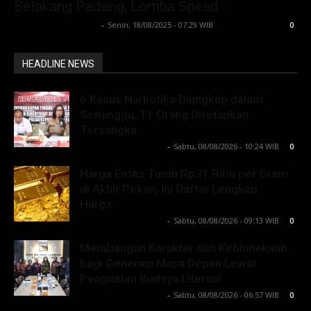
Belakang Padang, Lomba Speed...
Lintong C Manurung
-
Senin, 18/08/2025 - 07:29 WIB
0
HEADLINE NEWS
6 Kasus Narkotika Diungkap dalam
Seminggu, 11 Orang Ditetapkan
Tersangka
Lintong C Manurung
-
Sabtu, 08/08/2026 - 10:24 WIB
0
Harga Emas Turun Rp31 Ribu per Gram
di Akhir Pekan, Ini Daftar Lengkap
Harga...
Lintong C Manurung
-
Sabtu, 08/08/2026 - 09:13 WIB
0
Membangun Karakter dan Kebhinekaan
bagi Generasi Masa Depan Lewat
Penguatan Budaya Literasi
Lintong C Manurung
-
Sabtu, 08/08/2026 - 06:57 WIB
0