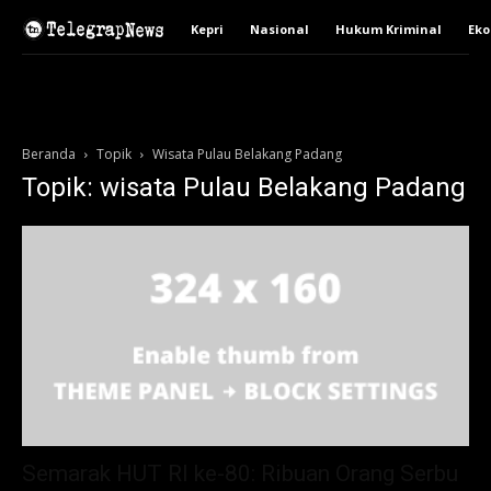
Kepri
Nasional
Hukum Kriminal
Ek
Beranda
Topik
Wisata Pulau Belakang Padang
Topik: wisata Pulau Belakang Padang
Semarak HUT RI ke-80: Ribuan Orang Serbu