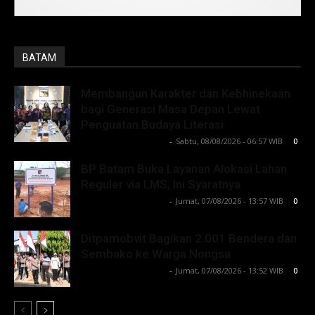
BATAM
Membangun Karakter dan Kebhinekaan
bagi Generasi Masa Depan Lewat
Penguatan Budaya Literasi
Lintong C Manurung
-
Sabtu, 08/08/2026 - 06:57 WIB
0
BP Batam Buka Layanan Alokasi Lahan
Reguler via LMS, Ini Syaratnya
Lintong C Manurung
-
Jumat, 07/08/2026 - 13:57 WIB
0
Ditpamobvit Bagikan 2.001 Bendera dan
Sembako ke Warga Nongsa
Lintong C Manurung
-
Jumat, 07/08/2026 - 13:52 WIB
0