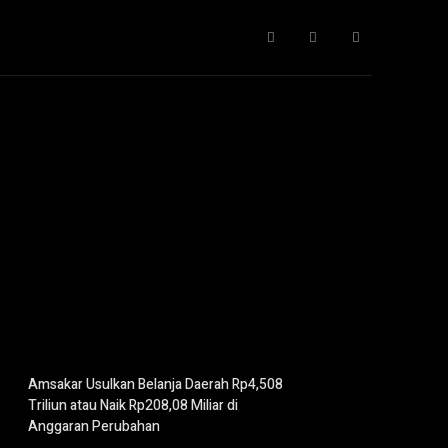
Gaya Hidup
IT
Opini
Pendidikan
More
Amsakar Usulkan Belanja Daerah Rp4,508
Triliun atau Naik Rp208,08 Miliar di
Anggaran Perubahan