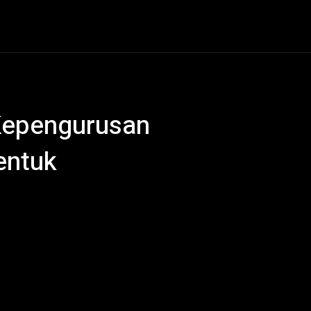
al
Hukum Kriminal
Ekonomi
Politik
Olahraga
 Kepengurusan
entuk