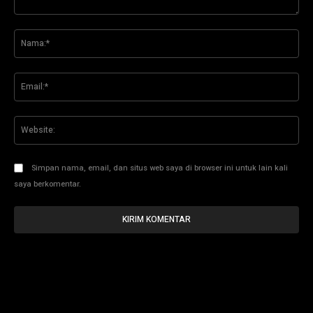
Komentar:
Na
Ema
Web
Simpan nama, email, dan situs web saya di browser ini untuk lain kali
saya berkomentar.