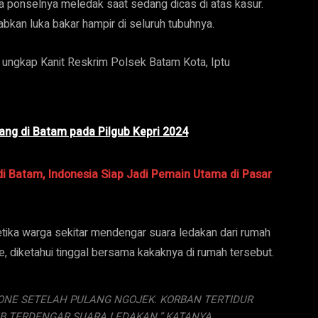
ka ponselnya meledak saat sedang dicas di atas kasur.
abkan luka bakar hampir di seluruh tubuhnya.
,” ungkap Kanit Reskrim Polsek Batam Kota, Iptu
ng di Batam pada Pilgub Kepri 2024
i Batam, Indonesia Siap Jadi Pemain Utama di Pasar
etika warga sekitar mendengar suara ledakan dari rumah
e, diketahui tinggal bersama kakaknya di rumah tersebut.
NE SETELAH PULANG NGOJEK. KORBAN TERTIDUR
WIB TERDENGAR SUARA LEDAKAN,” KATANYA.