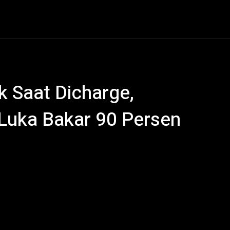
al
Hukum Kriminal
Ekonomi
Politik
Olahraga
k Saat Dicharge,
uka Bakar 90 Persen