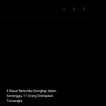
Gaya Hidup
IT
Opini
Pendidikan
More
6 Kasus Narkotika Diungkap dalam
Seminggu, 11 Orang Ditetapkan
Tersangka