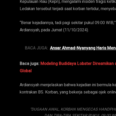
Kepulauan Riau (Kepri), mengalami insiden tragis keti
Ledakan tersebut terjadi saat korban tertidur, menyeb
“Benar kejadiannya, tadi pagi sekitar pukul 09.00 WIB
Ardiansyah, pada Jumat (11/10/2024).
BACA JUGA:
Ansar Ahmad-Nyanyang Haris Mena
Baca juga:
Modeling Budidaya Lobster Diresmikan d
Global
Ardiansyah menjelaskan bahwa kejadian ini bermula k
kontrakan BS. Korban, yang bekerja sebagai ojek onlin
“DUGAAN AWAL, KORBAN MENGECAS HANDPHO
DAN TIBA-TIBA SEKITAR PUKUL 09.00 