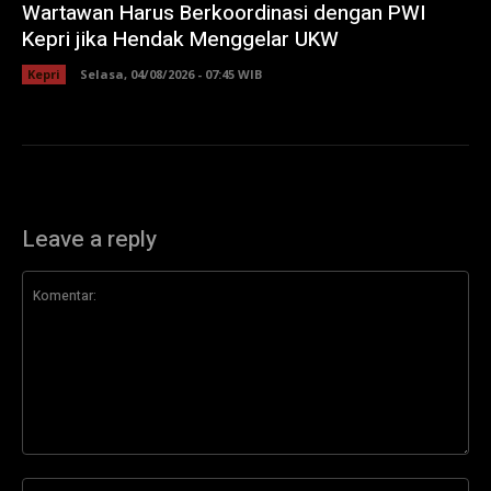
Wartawan Harus Berkoordinasi dengan PWI
Kepri jika Hendak Menggelar UKW
Kepri
Selasa, 04/08/2026 - 07:45 WIB
Leave a reply
Komentar:
Na