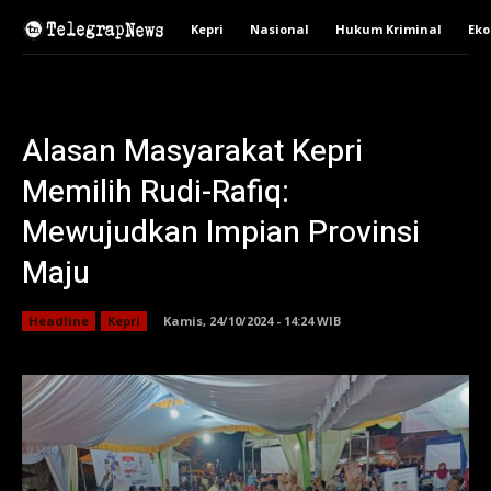
Kepri
Nasional
Hukum Kriminal
Ek
Alasan Masyarakat Kepri
Memilih Rudi-Rafiq:
Mewujudkan Impian Provinsi
Maju
Headline
Kepri
Kamis, 24/10/2024 - 14:24 WIB