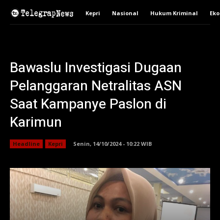
Kepri
Nasional
Hukum Kriminal
Ek
Bawaslu Investigasi Dugaan
Pelanggaran Netralitas ASN
Saat Kampanye Paslon di
Karimun
Headline
Kepri
Senin, 14/10/2024 - 10:22 WIB