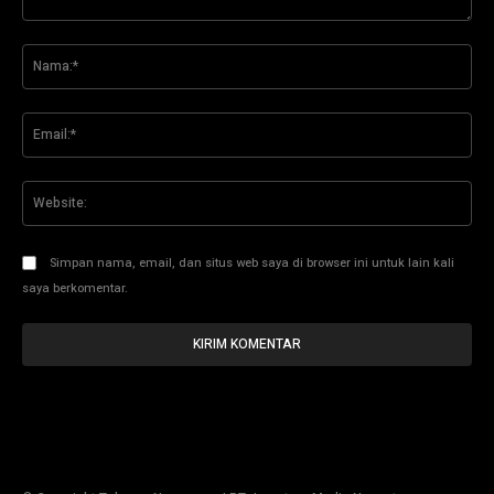
Komentar:
Na
Ema
Web
Simpan nama, email, dan situs web saya di browser ini untuk lain kali
saya berkomentar.