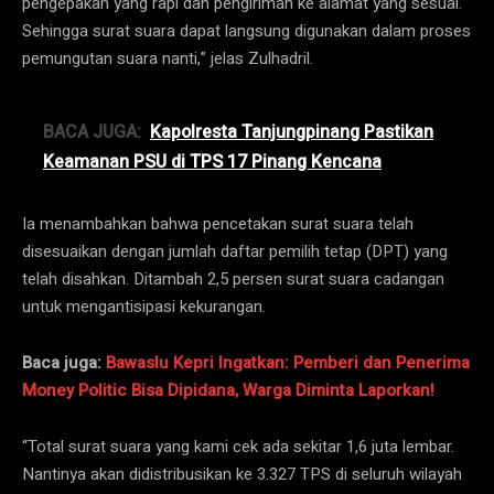
pengepakan yang rapi dan pengiriman ke alamat yang sesuai.
Sehingga surat suara dapat langsung digunakan dalam proses
pemungutan suara nanti,” jelas Zulhadril.
BACA JUGA:
Kapolresta Tanjungpinang Pastikan
Keamanan PSU di TPS 17 Pinang Kencana
Ia menambahkan bahwa pencetakan surat suara telah
disesuaikan dengan jumlah daftar pemilih tetap (DPT) yang
telah disahkan. Ditambah 2,5 persen surat suara cadangan
untuk mengantisipasi kekurangan.
Baca juga:
Bawaslu Kepri Ingatkan: Pemberi dan Penerima
Money Politic Bisa Dipidana, Warga Diminta Laporkan!
“Total surat suara yang kami cek ada sekitar 1,6 juta lembar.
Nantinya akan didistribusikan ke 3.327 TPS di seluruh wilayah