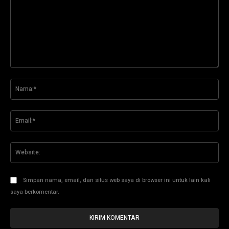
Komentar:
Na
Ema
Web
Simpan nama, email, dan situs web saya di browser ini untuk lain kali
saya berkomentar.