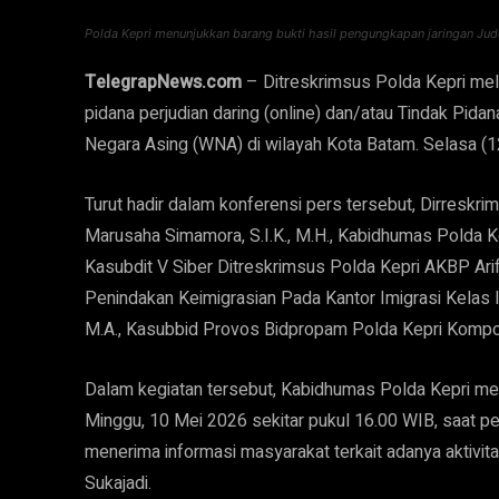
Polda Kepri menunjukkan barang bukti hasil pengungkapan jaringan Judol
TelegrapNews.com
– Ditreskrimsus Polda Kepri mel
pidana perjudian daring (online) dan/atau Tindak Pi
Negara Asing (WNA) di wilayah Kota Batam. Selasa (
Turut hadir dalam konferensi pers tersebut, Dirresk
Marusaha Simamora, S.I.K., M.H., Kabidhumas Polda Kepri
Kasubdit V Siber Ditreskrimsus Polda Kepri AKBP Arif Mah
Penindakan Keimigrasian Pada Kantor Imigrasi Kelas I
M.A., Kasubbid Provos Bidpropam Polda Kepri Kompol
Dalam kegiatan tersebut, Kabidhumas Polda Kepri m
Minggu, 10 Mei 2026 sekitar pukul 16.00 WIB, saat pe
menerima informasi masyarakat terkait adanya aktivit
Sukajadi.