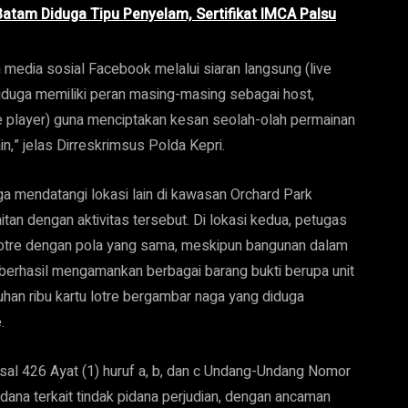
atam Diduga Tipu Penyelam, Sertifikat IMCA Palsu
edia sosial Facebook melalui siaran langsung (live
diduga memiliki peran masing-masing sebagai host,
ke player) guna menciptakan kesan seolah-olah permainan
” jelas Dirreskrimsus Polda Kepri.
a mendatangi lokasi lain di kawasan Orchard Park
tan dengan aktivitas tersebut. Di lokasi kedua, petugas
otre dengan pola yang sama, meskipun bangunan dalam
 berhasil mengamankan berbagai barang bukti berupa unit
luhan ribu kartu lotre bergambar naga yang diduga
.
sal 426 Ayat (1) huruf a, b, dan c Undang-Undang Nomor
na terkait tindak pidana perjudian, dengan ancaman