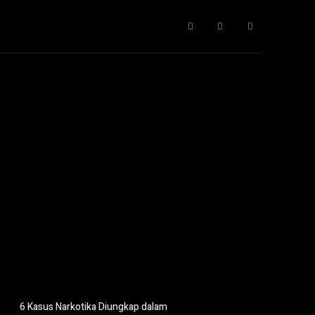
Gaya Hidup
IT
Opini
Pendidikan
More
6 Kasus Narkotika Diungkap dalam