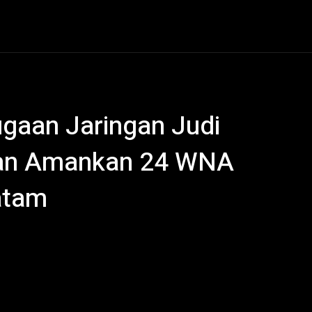
al
Hukum Kriminal
Ekonomi
Politik
Olahraga
gaan Jaringan Judi
 dan Amankan 24 WNA
atam