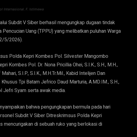
 Internasional. F. Istimewa
alui Subdit V Siber berhasil mengungkap dugaan tindak
dana Pencucian Uang (TPPU) yang melibatkan puluhan Warga
12/5/2026).
rimsus Polda Kepri Kombes Pol. Silvester Mangombo
 Kombes Pol. Dr. Nona Pricillia Ohei, S.I.K., S.H., M.H.,
ari, S.I.P., S.I.K., M.H.Tr.Mil., Kabid Intelijen Dan
 Khusus Tpi Batam Jefrico Daud Marturia, A.MD.IM., S.H.,
 Jefri Syam serta awak media.
enyampaikan bahwa pengungkapan bermula pada hari
rsonel Subdit V Siber Ditreskrimsus Polda Kepri
as mencurigakan di sebuah ruko yang berlokasi di