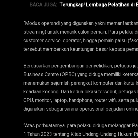
BACA JUGA:
Terungkap! Lembaga Pelatihan di B
“Modus operandi yang digunakan yakni memanfaatkan m
streaming) untuk menarik calon pemain. Para pelaku 
customer service, operator, hingga pemain palsu (fa
tersebut memberikan keuntungan besar kepada pemain,
Berdasarkan pengembangan penyelidikan, petugas jug
Business Centre (OPBC) yang diduga memiliki keterkai
menemukan sejumlah perangkat komputer dan kartu l
keadaan kosong. Dari kedua lokasi tersebut, petugas
CPU, monitor, laptop, handphone, router wifi, serta pu
digunakan sebagai sarana operasional perjudian online
“Atas perbuatannya, para pelaku diduga melanggar Pa
1 Tahun 2023 tentang Kitab Undang-Undang Hukum Pida