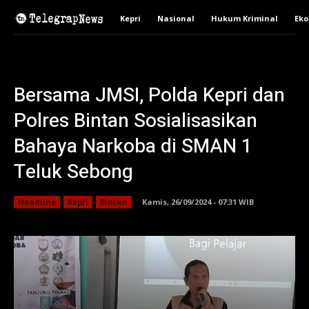
Kepri
Nasional
Hukum Kriminal
Ek
Bersama JMSI, Polda Kepri dan
Polres Bintan Sosialisasikan
Bahaya Narkoba di SMAN 1
Teluk Sebong
Headline
Kepri
Bintan
Kamis, 26/09/2024 - 07:31 WIB