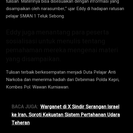
tulisan. Materinya bisa disesuaikan dengan informasi yang
disampaikan oleh narasumber,” ujar Eddy di hadapan ratusan
pelajar SMAN 1 Teluk Sebong.
Eddy juga menantang para peserta
sosialisasi untuk menulis tentang
pemahaman mereka mengenai materi
yang disampaikan.
Tulisan terbaik berkesempatan menjadi Duta Pelajar Anti
Narkoba dan menerima hadiah dari Dirbinmas Polda Kepri,
Kombes Pol. Wawan Kurniawan.
BACA JUGA:
Warganet di X Sindir Serangan Israel
ke Iran, Soroti Kekuatan Sistem Pertahanan Udara
Teheran