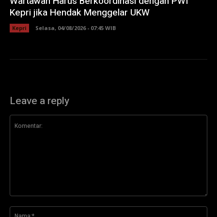
Wartawan Harus Berkoordinasi dengan PWI
Kepri jika Hendak Menggelar UKW
Kepri
Selasa, 04/08/2026 - 07:45 WIB
Leave a reply
Komentar:
Na