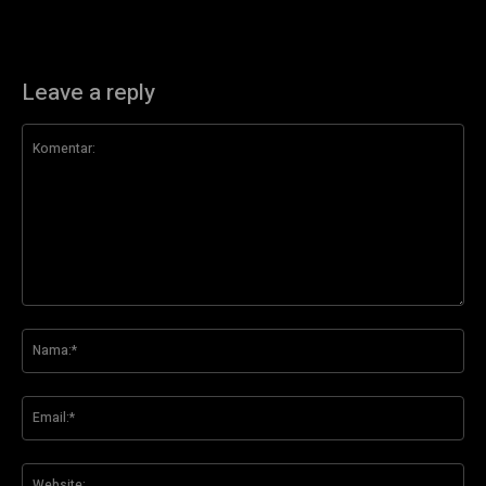
Leave a reply
Komentar:
Na
Ema
Web