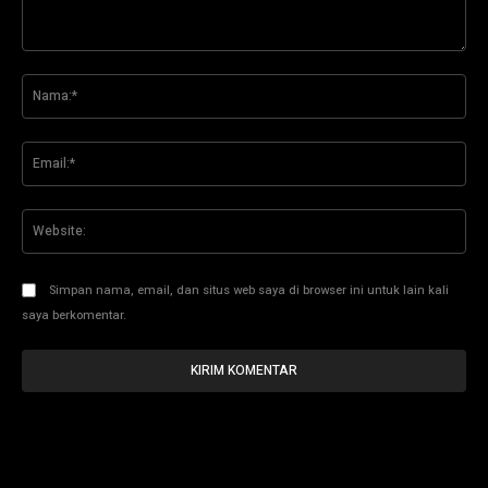
Komentar:
Na
Ema
Web
Simpan nama, email, dan situs web saya di browser ini untuk lain kali
saya berkomentar.