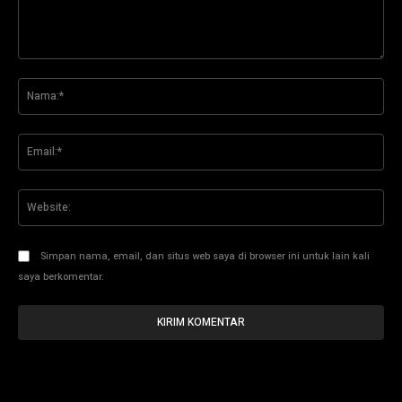
Komentar:
Na
Ema
Web
Simpan nama, email, dan situs web saya di browser ini untuk lain kali
saya berkomentar.