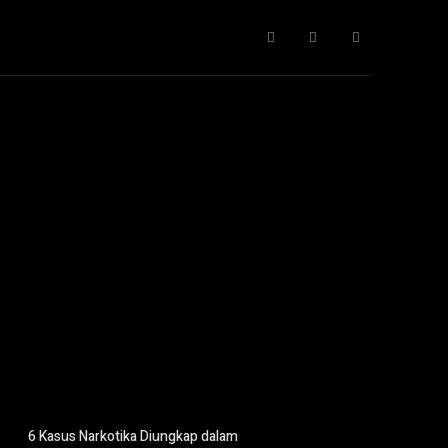
Gaya Hidup
IT
Opini
Pendidikan
More
6 Kasus Narkotika Diungkap dalam