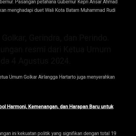
gubernur. Pasangan petahana Gubernur Kepri Ansar Ahmad
 akan menghadapi duet Wali Kota Batam Muhammad Rudi
Golkar, Gerindra, dan Perindo.
kungan resmi dari Ketua Umum
ada 4 Agustus 2024.
etua Umum Golkar Airlangga Hartarto juga menyerahkan
mbol Harmoni, Kemenangan, dan Harapan Baru untuk
gan ini kekuatan politik yang signifikan dengan total 19