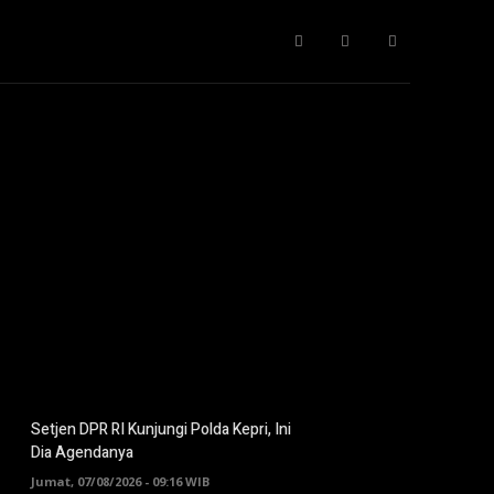
Gaya Hidup
IT
Opini
Pendidikan
More
Setjen DPR RI Kunjungi Polda Kepri, Ini
Dia Agendanya
Jumat, 07/08/2026 - 09:16 WIB