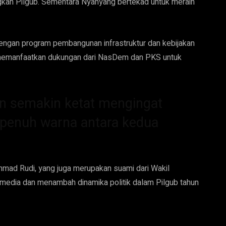
an Pilgub. Sementara Nyanyang bertekad untuk meraih
dengan program pembangunan infrastruktur dan kebijakan
 memanfaatkan dukungan dari NasDem dan PKS untuk
an semakin ketat mengingat
penuh warna antara kedua
mad Rudi, yang juga merupakan suami dari Wakil
n media dan menambah dinamika politik dalam Pilgub tahun