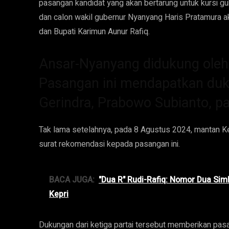
pasangan kandidat yang akan bertarung untuk kursi 
dan calon wakil gubernur Nyanyang Haris Pratamura
dan Bupati Karimun Aunur Rafiq.
Ansar-Nyanyang didukung oleh 
Pasangan ini mendapatkan du
Gerindra, Prabowo Subianto, p
Tak lama setelahnya, pada 8 Agustus 2024, mantan K
surat rekomendasi kepada pasangan ini.
BACA JUGA:
"Dua R" Rudi-Rafiq: Nomor Dua Si
Kepri
Dukungan dari ketiga partai tersebut memberikan pasan