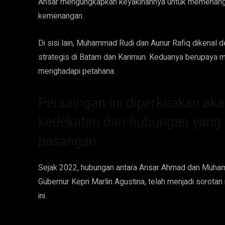
Ansar mengungkapkan keyakinannya untuk memenangk
kemenangan.
Di sisi lain, Muhammad Rudi dan Aunur Rafiq dikenal 
strategis di Batam dan Karimun. Keduanya berupaya
menghadapi petahana.
Persaingan ini diperkirakan ak
kedekatan dan hubungan yang 
pasangan.
Sejak 2022, hubungan antara Ansar Ahmad dan Muham
Gubernur Kepri Marlin Agustina, telah menjadi sorota
ini.