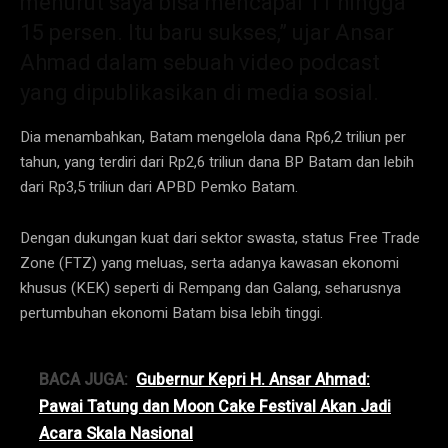
menurut saya bisa mencapai 11 hingga
15 persen. Itu baru sukses,” ujar Ansar
Ahmad dalam sebuah video podcast
yang dipublikasikan di media sosial.
Dia menambahkan, Batam mengelola dana Rp6,2 triliun per
tahun, yang terdiri dari Rp2,6 triliun dana BP Batam dan lebih
dari Rp3,5 triliun dari APBD Pemko Batam.
Dengan dukungan kuat dari sektor swasta, status Free Trade
Zone (FTZ) yang meluas, serta adanya kawasan ekonomi
khusus (KEK) seperti di Rempang dan Galang, seharusnya
pertumbuhan ekonomi Batam bisa lebih tinggi.
BACA JUGA:
Gubernur Kepri H. Ansar Ahmad:
Pawai Tatung dan Moon Cake Festival Akan Jadi
Acara Skala Nasional