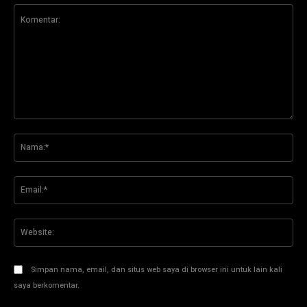
Komentar:
Na
Ema
Web
Simpan nama, email, dan situs web saya di browser ini untuk lain kali
saya berkomentar.