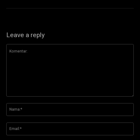
Leave a reply
Komentar:
Na
Ema