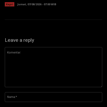
Kepri
Jumat, 07/08/2026 - 07:00 WIB
Leave a reply
Komentar:
Na