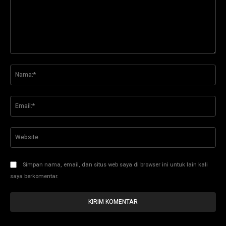
Komentar:
Na
Ema
Web
Simpan nama, email, dan situs web saya di browser ini untuk lain kali
saya berkomentar.