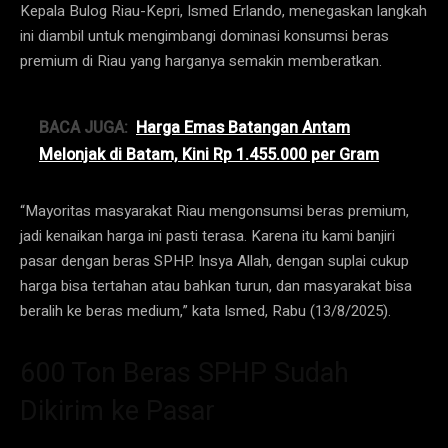
Kepala Bulog Riau-Kepri, Ismed Erlando, menegaskan langkah
ini diambil untuk mengimbangi dominasi konsumsi beras
premium di Riau yang harganya semakin memberatkan.
BACA JUGA:
Harga Emas Batangan Antam
Melonjak di Batam, Kini Rp 1.455.000 per Gram
“Mayoritas masyarakat Riau mengonsumsi beras premium,
jadi kenaikan harga ini pasti terasa. Karena itu kami banjiri
pasar dengan beras SPHP. Insya Allah, dengan suplai cukup
harga bisa tertahan atau bahkan turun, dan masyarakat bisa
beralih ke beras medium,” kata Ismed, Rabu (13/8/2025).
600 Ton Beras SPHP Sudah
Dikirim ke Pasar