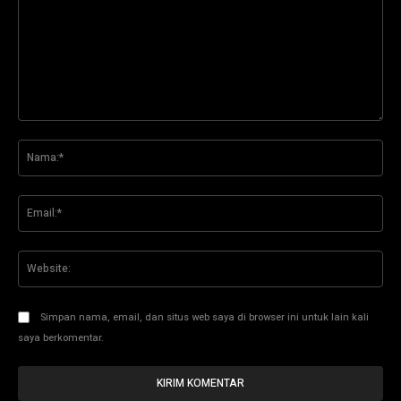
Komentar:
Na
Ema
Web
Simpan nama, email, dan situs web saya di browser ini untuk lain kali
saya berkomentar.