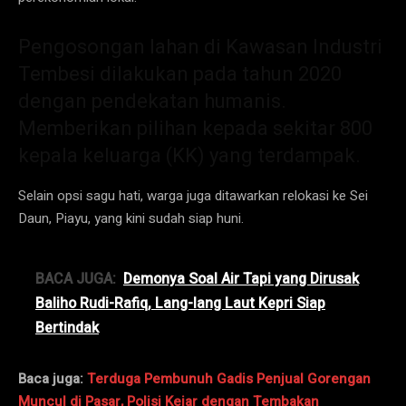
Pengosongan lahan di Kawasan Industri
Tembesi dilakukan pada tahun 2020
dengan pendekatan humanis.
Memberikan pilihan kepada sekitar 800
kepala keluarga (KK) yang terdampak.
Selain opsi sagu hati, warga juga ditawarkan relokasi ke Sei
Daun, Piayu, yang kini sudah siap huni.
BACA JUGA:
Demonya Soal Air Tapi yang Dirusak
Baliho Rudi-Rafiq, Lang-lang Laut Kepri Siap
Bertindak
Baca juga:
Terduga Pembunuh Gadis Penjual Gorengan
Muncul di Pasar, Polisi Kejar dengan Tembakan