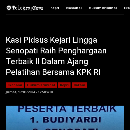
Kepri
Nasional
Hukum Kriminal
Ek
Kasi Pidsus Kejari Lingga
Senopati Raih Penghargaan
Terbaik II Dalam Ajang
Pelatihan Bersama KPK RI
Ekonomi
Hukum Kriminal
Kepri
Batam
Jumat, 17/05/2024 - 12:50 WIB