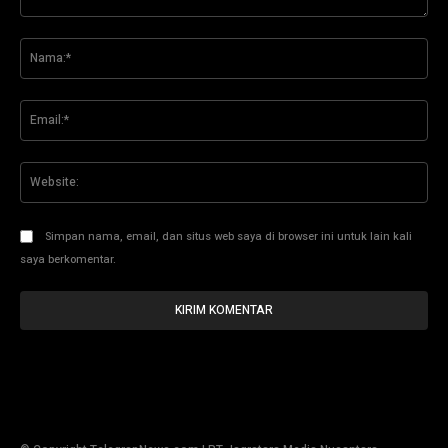
Komentar:
Na
Ema
Web
Simpan nama, email, dan situs web saya di browser ini untuk lain kali
saya berkomentar.