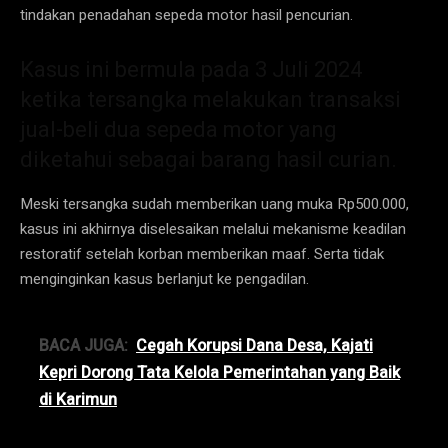
tindakan penadahan sepeda motor hasil pencurian.
Kasus ini bermula pada 3 Juli 2024
ketika tersangka melakukan transaksi
jual-beli dua sepeda motor yang
diketahui sebagai barang hasil curian.
Meski tersangka sudah memberikan uang muka Rp500.000,
kasus ini akhirnya diselesaikan melalui mekanisme keadilan
restoratif setelah korban memberikan maaf. Serta tidak
menginginkan kasus berlanjut ke pengadilan.
BACA JUGA:
Cegah Korupsi Dana Desa, Kajati
Kepri Dorong Tata Kelola Pemerintahan yang Baik
di Karimun