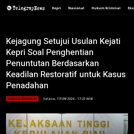
Kepri
Nasional
Hukum Kriminal
Ek
Kejagung Setujui Usulan Kejati
Kepri Soal Penghentian
Penuntutan Berdasarkan
Keadilan Restoratif untuk Kasus
Penadahan
Hukum Kriminal
Selasa, 17/09/2024 - 17:23 WIB