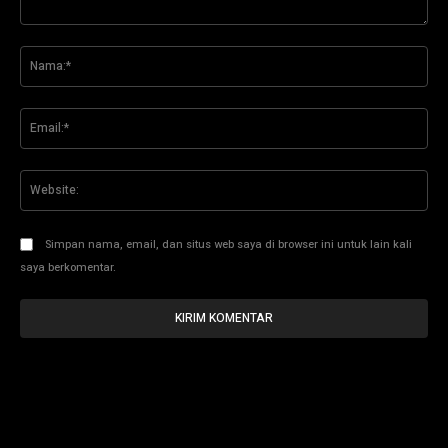
Komentar:
Na
Ema
Web
Simpan nama, email, dan situs web saya di browser ini untuk lain kali
saya berkomentar.