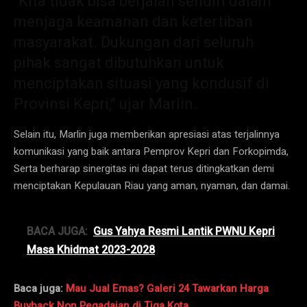
“Kita tidak bisa berjalan sendiri dalam
menjaga keamanan dan ketertiban
masyarakat. Dukungan dari seluruh
pihak sangat dibutuhkan untuk
menciptakan situasi yang kondusif di
Provinsi Kepri,” ujar Marlin.
Selain itu, Marlin juga memberikan apresiasi atas terjalinnya
komunikasi yang baik antara Pemprov Kepri dan Forkopimda,
Serta berharap sinergitas ini dapat terus ditingkatkan demi
menciptakan Kepulauan Riau yang aman, nyaman, dan damai.
BACA JUGA:
Gus Yahya Resmi Lantik PWNU Kepri
Masa Khidmat 2023-2028
Baca juga:
Mau Jual Emas? Galeri 24 Tawarkan Harga
Buyback Non Pegadaian di Tiga Kota