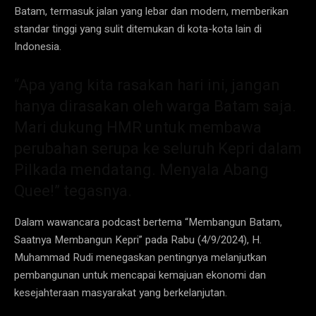
Batam, termasuk jalan yang lebar dan modern, memberikan
standar tinggi yang sulit ditemukan di kota-kota lain di
Indonesia.
“Apa yang kita rasakan hari ini, jangan
hanya dirasakan oleh warga Batam saja.
Mari dukung HMR untuk membawa
perubahan serupa ke seluruh Kepri dalam
Pilkada mendatang. Menyala Abang
Quee!” tegasnya.
Dalam wawancara podcast bertema “Membangun Batam,
Saatnya Membangun Kepri” pada Rabu (4/9/2024), H.
Muhammad Rudi menegaskan pentingnya melanjutkan
pembangunan untuk mencapai kemajuan ekonomi dan
kesejahteraan masyarakat yang berkelanjutan.