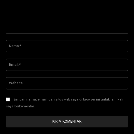
Komentar:
Na
Ema
Web
Simpan nama, email, dan situs web saya di browser ini untuk lain kali
saya berkomentar.