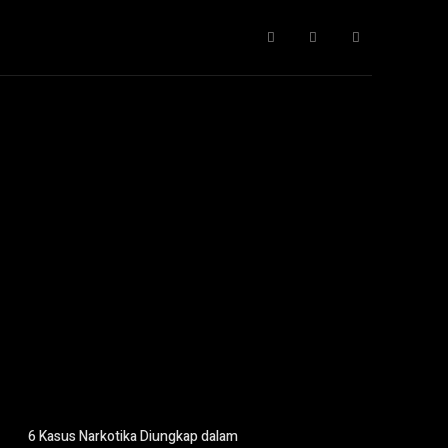
Gaya Hidup
IT
Opini
Pendidikan
More
6 Kasus Narkotika Diungkap dalam