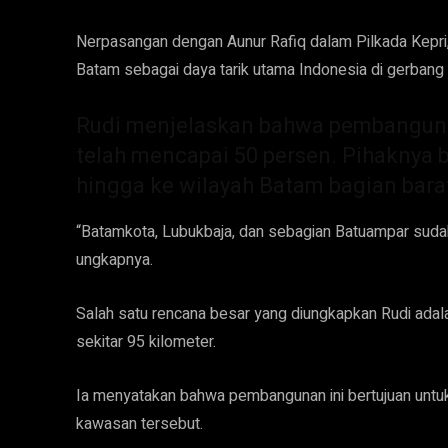
Nerpasangan dengan Aunur Rafiq dalam Pilkada Kepr
Batam sebagai daya tarik utama Indonesia di gerbang 
Rudi menjelaskan bahwa pembanguna
telah mencapai 50 persen. Pihakny
hingga ke wilayah Batam bagian bara
“Batamkota, Lubukbaja, dan sebagian Batuampar sudah 
ungkapnya.
Salah satu rencana besar yang diungkapkan Rudi adal
sekitar 95 kilometer.
Ia menyatakan bahwa pembangunan ini bertujuan unt
kawasan tersebut.