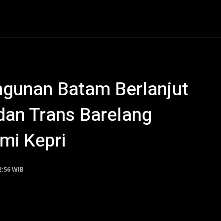
al
Hukum Kriminal
Ekonomi
Politik
Olahraga
gunan Batam Berlanjut
dan Trans Barelang
mi Kepri
2:56 WIB