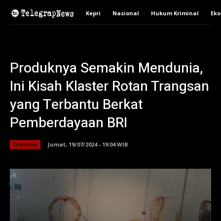
Kepri
Nasional
Hukum Kriminal
Ek
Produknya Semakin Mendunia,
Ini Kisah Klaster Rotan Trangsan
yang Terbantu Berkat
Pemberdayaan BRI
Ekonomi
Jumat, 19/07/2024 - 19:04 WIB