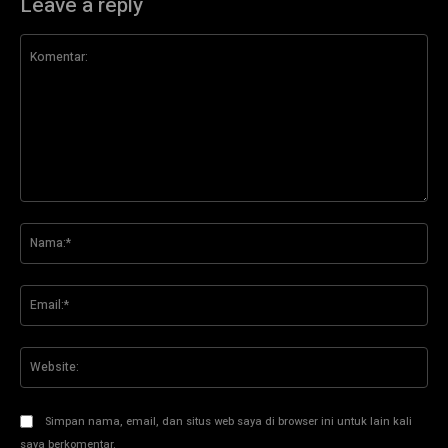
Leave a reply
Komentar:
Na
Ema
Web
Simpan nama, email, dan situs web saya di browser ini untuk lain kali
saya berkomentar.