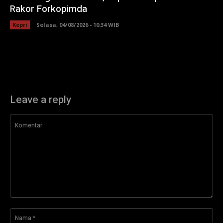
Rakor Forkopimda
Kepri
Selasa, 04/08/2026 - 10:34 WIB
Leave a reply
Komentar:
Na