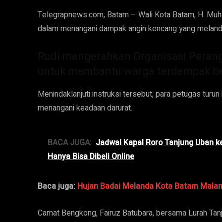
Telegrapnews.com, Batam – Wali Kota Batam, H. Muh
dalam menangani dampak angin kencang yang melanda
Rudi mengerahkan Organisasi Perangk
untuk membantu warga terdampak be
Menindaklanjuti instruksi tersebut, para petugas tur
menangani keadaan darurat.
BACA JUGA:
Jadwal Kapal Roro Tanjung Uban ke 
Hanya Bisa Dibeli Online
Baca juga:
Hujan Badai Melanda Kota Batam Mala
Camat Bengkong, Fairuz Batubara, bersama Lurah Tan