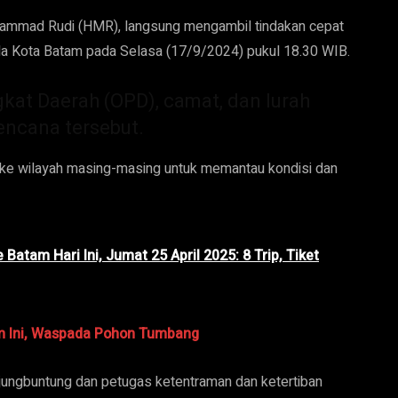
ammad Rudi (HMR), langsung mengambil tindakan cepat
 Kota Batam pada Selasa (17/9/2024) pukul 18.30 WIB.
at Daerah (OPD), camat, dan lurah
ncana tersebut.
un ke wilayah masing-masing untuk memantau kondisi dan
Batam Hari Ini, Jumat 25 April 2025: 8 Trip, Tiket
m Ini, Waspada Pohon Tumbang
jungbuntung dan petugas ketentraman dan ketertiban