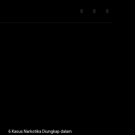
Gaya Hidup
IT
Opini
Pendidikan
More
6 Kasus Narkotika Diungkap dalam