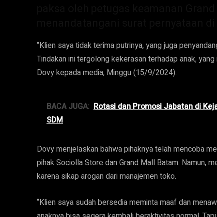
paksa oleh petugas keamanan Grand 
menandatangani surat pernyataan di 
“Klien saya tidak terima putrinya, yang juga penyandan
Tindakan ini tergolong kekerasan terhadap anak, yang 
Dovy kepada media, Minggu (15/9/2024).
BACA JUGA:
Rotasi dan Promosi Jabatan di Kej
SDM
Dovy menjelaskan bahwa pihaknya telah mencoba meny
pihak Sociolla Store dan Grand Mall Batam. Namun, m
karena sikap arogan dari manajemen toko.
“Klien saya sudah bersedia meminta maaf dan menawark
anaknya bisa segera kembali beraktivitas normal. Tap