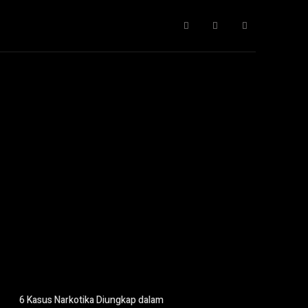
Gaya Hidup
IT
Opini
Pendidikan
More
6 Kasus Narkotika Diungkap dalam