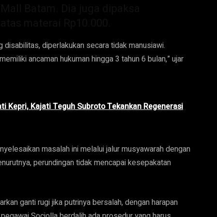
Mall Batam. Dia juga dipaksa
atas materai Rp10.000.
g disabilitas, diperlakukan secara tidak manusiawi.
memiliki ancaman hukuman hingga 3 tahun 6 bulan,” ujar
ati Kepri, Kajati Teguh Subroto Tekankan Regenerasi
elesaikan masalah ini melalui jalur musyawarah dengan
enurutnya, perundingan tidak mencapai kesepakatan
an ganti rugi jika putrinya bersalah, dengan harapan
i pegawai Sociolla berdalih ada prosedur yang harus