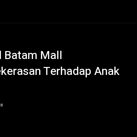
al
Hukum Kriminal
Ekonomi
Politik
Olahraga
nd Batam Mall
Kekerasan Terhadap Anak
IB