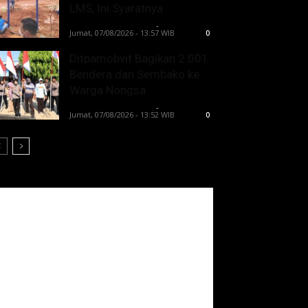
LMS, Ini Syaratnya
Lintong C Manurung
-
Jumat, 07/08/2026 - 13:57 WIB
0
Ditpamobvit Bagikan 2.001
Bendera dan Sembako ke
Warga Nongsa
Lintong C Manurung
-
Jumat, 07/08/2026 - 13:52 WIB
0