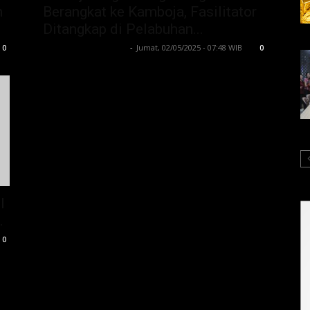
n
Berangkat ke Kamboja, Fasilitator
Ditangkap di Pelabuhan...
Lintong C Manurung
-
Jumat, 02/05/2025 - 07:48 WIB
0
0
I
.
0