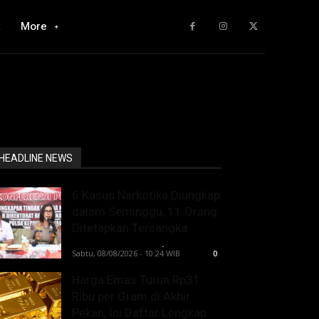
a
More
HEADLINE NEWS
6 Kasus Narkotika Diungkap
dalam Seminggu, 11 Orang
Ditetapkan Tersangka
Lintong C Manurung
-
Sabtu, 08/08/2026 - 10:24 WIB
0
Harga Emas Turun Rp31
Ribu per Gram di Akhir
Pekan, Ini Daftar Lengkap