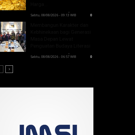
Harga...
Lintong C Manurung
-
Sabtu, 08/08/2026 - 09:13 WIB
0
Membangun Karakter dan
Kebhinekaan bagi Generasi
Masa Depan Lewat
Penguatan Budaya Literasi
Lintong C Manurung
-
Sabtu, 08/08/2026 - 06:57 WIB
0