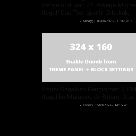
Penyelundupan 22 Pekerja Migra
Ilegal! Dua Transportir Dibekuk,...
Lintong C Manurung
-
Minggu, 10/08/2025 - 15:02 WIB
Polisi Gagalkan Pengiriman 4 PM
Ilegal ke Malaysia di Batam, Dua..
Lintong C Manurung
-
Kamis, 22/08/2024 - 14:15 WIB