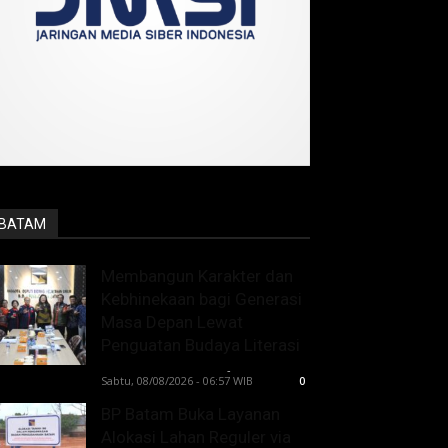
BATAM
Membangun Karakter dan
Kebhinekaan bagi Generasi
Masa Depan Lewat
Penguatan Budaya Literasi
Lintong C Manurung
-
Sabtu, 08/08/2026 - 06:57 WIB
0
BP Batam Buka Layanan
Alokasi Lahan Reguler via