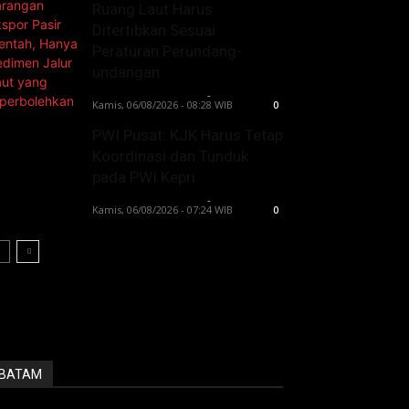
Ruang Laut Harus
Ditertibkan Sesuai
Peraturan Perundang-
undangan
Lintong C Manurung
-
Kamis, 06/08/2026 - 08:28 WIB
0
PWI Pusat: KJK Harus Tetap
Koordinasi dan Tunduk
pada PWI Kepri
Lintong C Manurung
-
Kamis, 06/08/2026 - 07:24 WIB
0
BATAM