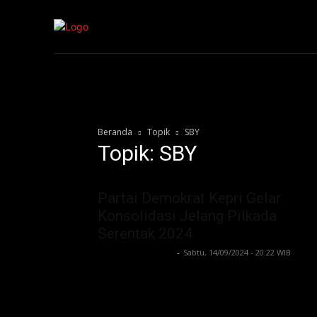
Kepri
Nasion
Beranda
Topik
SBY
Topik: SBY
Partai Demokrat Kepri Gelar
Konsolidasi Jelang Pilkada
Serentak 2024
telegrapnews.com
-
Sabtu, 14/09/2024 - 20:22 WIB