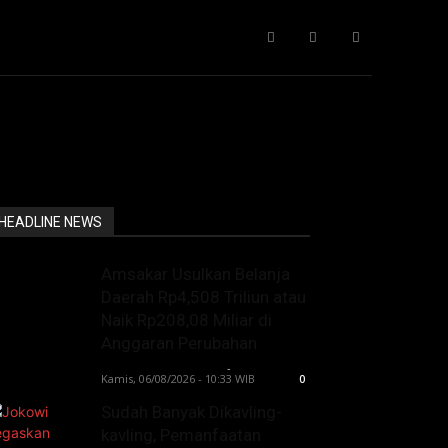
Gaya Hidup
IT
Opini
Pendidikan
More
HEADLINE NEWS
Amsakar Usulkan Belanja
Daerah Rp4,508 Triliun atau
Naik Rp208,08 Miliar di
Anggaran Perubahan
Lintong C Manurung
-
Kamis, 06/08/2026 - 10:33 WIB
0
Sudah Banyak Dikavling-
kavling, Pemanfaatan