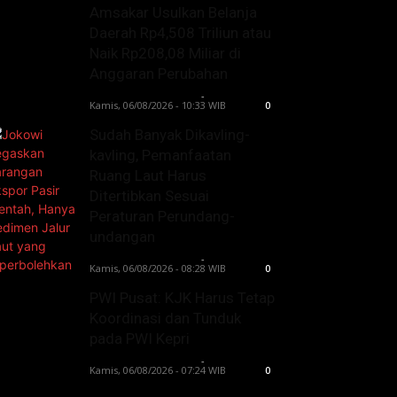
Amsakar Usulkan Belanja
Daerah Rp4,508 Triliun atau
Naik Rp208,08 Miliar di
Anggaran Perubahan
Lintong C Manurung
-
Kamis, 06/08/2026 - 10:33 WIB
0
Sudah Banyak Dikavling-
kavling, Pemanfaatan
Ruang Laut Harus
Ditertibkan Sesuai
Peraturan Perundang-
undangan
Lintong C Manurung
-
Kamis, 06/08/2026 - 08:28 WIB
0
PWI Pusat: KJK Harus Tetap
Koordinasi dan Tunduk
pada PWI Kepri
Lintong C Manurung
-
Kamis, 06/08/2026 - 07:24 WIB
0