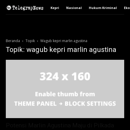
Kepri
Nasional
Hukum Kriminal
Ek
Beranda
Topik
Wagub kepri marlin agustina
Topik: wagub kepri marlin agustina
Potensi Marlin Agustina Maju di Pilkada