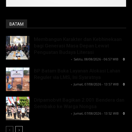
BATAM
Membangun Karakter dan Kebhinekaan
bagi Generasi Masa Depan Lewat
Penguatan Budaya Literasi
Lintong C Manurung
-
Sabtu, 08/08/2026 - 06:57 WIB
0
BP Batam Buka Layanan Alokasi Lahan
Reguler via LMS, Ini Syaratnya
Lintong C Manurung
-
Jumat, 07/08/2026 - 13:57 WIB
0
Ditpamobvit Bagikan 2.001 Bendera dan
Sembako ke Warga Nongsa
Lintong C Manurung
-
Jumat, 07/08/2026 - 13:52 WIB
0