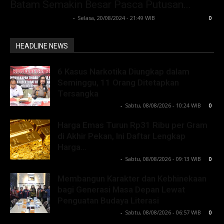
Batam Semakin Besar Pasca Putusan...
Lintong C Manurung
-
Selasa, 20/08/2024 - 21:49 WIB
0
HEADLINE NEWS
6 Kasus Narkotika Diungkap dalam
Seminggu, 11 Orang Ditetapkan
Tersangka
Lintong C Manurung
-
Sabtu, 08/08/2026 - 10:24 WIB
0
Harga Emas Turun Rp31 Ribu per Gram
di Akhir Pekan, Ini Daftar Lengkap
Harga...
Lintong C Manurung
-
Sabtu, 08/08/2026 - 09:13 WIB
0
Membangun Karakter dan Kebhinekaan
bagi Generasi Masa Depan Lewat
Penguatan Budaya Literasi
Lintong C Manurung
-
Sabtu, 08/08/2026 - 06:57 WIB
0