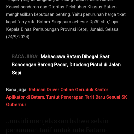
Kesyahbandaran dan Otoritas Pelabuhan Khusus Batam,
menghasilkan keputusan penting. Yaitu penurunan harga tiket
kapal ferry rute Batam-Singapura sebesar Rp30 ribu,” ujar
Kepala Dinas Perhubungan Provinsi Kepri, Junaidi, Selasa
(24/9/2024).
BACA JUGA:
Mahasiswa Batam Dibegal Saat
Boncengan Bareng Pacar, Ditodong Pistol di Jalan
Sepi
Baca juga:
Ratusan Driver Online Geruduk Kantor
Aplikator di Batam, Tuntut Penerapan Tarif Baru Sesuai SK
Gubernur
Junaidi menjelaskan bahwa selain
penurunan tarif untuk rute Batam-