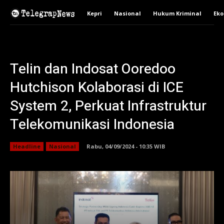
Kepri
Nasional
Hukum Kriminal
Ek
Telin dan Indosat Ooredoo
Hutchison Kolaborasi di ICE
System 2, Perkuat Infrastruktur
Telekomunikasi Indonesia
Headline
Nasional
Rabu, 04/09/2024 - 10:35 WIB