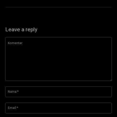
Leave a reply
Komentar:
Na
Ema