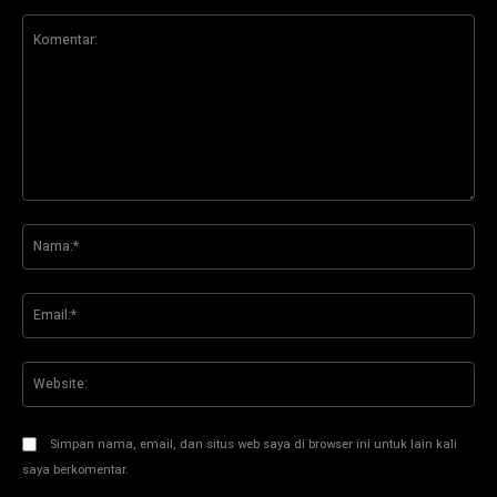
Komentar:
Na
Ema
Web
Simpan nama, email, dan situs web saya di browser ini untuk lain kali
saya berkomentar.