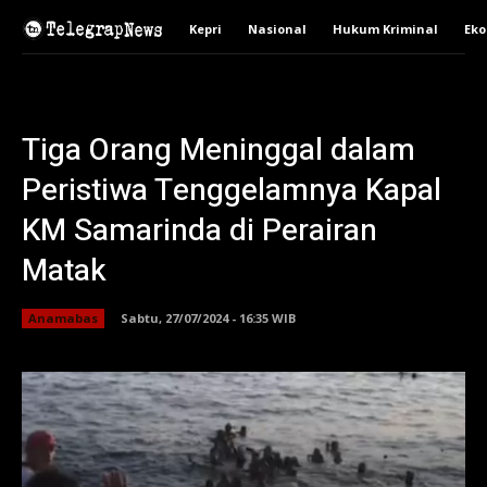
Kepri
Nasional
Hukum Kriminal
Ek
Tiga Orang Meninggal dalam
Peristiwa Tenggelamnya Kapal
KM Samarinda di Perairan
Matak
Anamabas
Sabtu, 27/07/2024 - 16:35 WIB