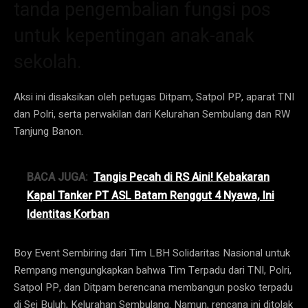
tanda pengembalian fungsi pos
untuk kepentingan anak-anak
sekolah.
Aksi ini disaksikan oleh petugas Ditpam, Satpol PP, aparat TNI
dan Polri, serta perwakilan dari Kelurahan Sembulang dan RW
Tanjung Banon.
BACA JUGA:
Tangis Pecah di RS Aini! Kebakaran
Kapal Tanker PT ASL Batam Renggut 4 Nyawa, Ini
Identitas Korban
Boy Event Sembiring dari Tim LBH Solidaritas Nasional untuk
Rempang mengungkapkan bahwa Tim Terpadu dari TNI, Polri,
Satpol PP, dan Ditpam berencana membangun posko terpadu
di Sei Buluh, Kelurahan Sembulang. Namun, rencana ini ditolak