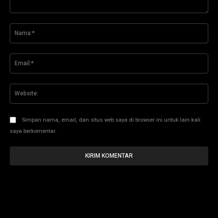
Komentar:
Na
Ema
Web
Simpan nama, email, dan situs web saya di browser ini untuk lain kali
saya berkomentar.