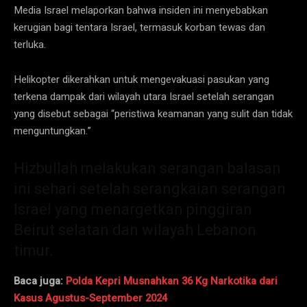
Media Israel melaporkan bahwa insiden ini menyebabkan
kerugian bagi tentara Israel, termasuk korban tewas dan
terluka.
Helikopter dikerahkan untuk mengevakuasi pasukan yang
terkena dampak dari wilayah utara Israel setelah serangan
yang disebut sebagai “peristiwa keamanan yang sulit dan tidak
menguntungkan.”
Hizbullah melakukan serangan balasan
ini sehari setelah serangkaian serangan
Israel yang menargetkan pinggiran
Beirut selatan dan wilayah Lebanon
timur.
Baca juga:
Polda Kepri Musnahkan 36 Kg Narkotika dari
Kasus Agustus-September 2024