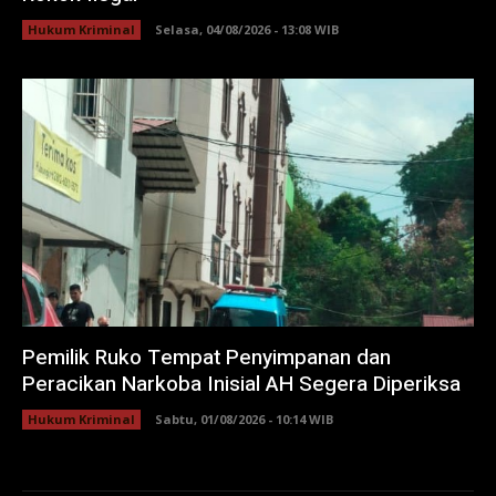
Hukum Kriminal
Selasa, 04/08/2026 - 13:08 WIB
Pemilik Ruko Tempat Penyimpanan dan
Peracikan Narkoba Inisial AH Segera Diperiksa
Hukum Kriminal
Sabtu, 01/08/2026 - 10:14 WIB