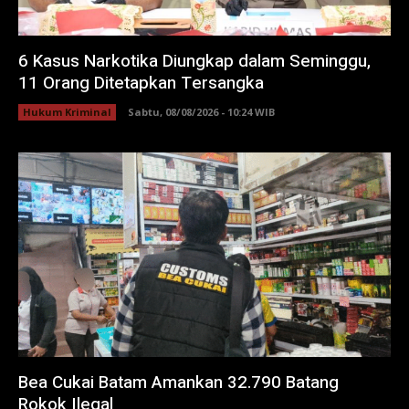
6 Kasus Narkotika Diungkap dalam Seminggu,
11 Orang Ditetapkan Tersangka
Hukum Kriminal
Sabtu, 08/08/2026 - 10:24 WIB
Bea Cukai Batam Amankan 32.790 Batang
Rokok Ilegal