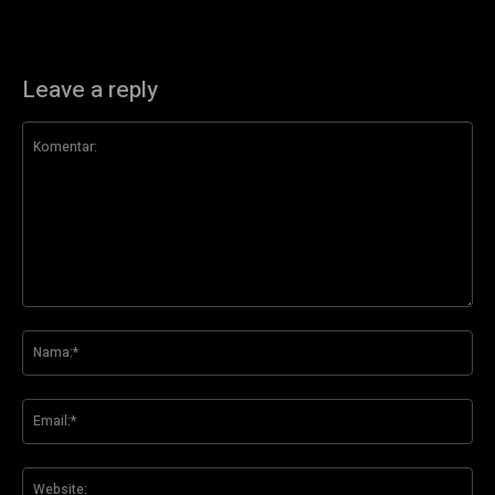
Leave a reply
Komentar:
Na
Ema
Web