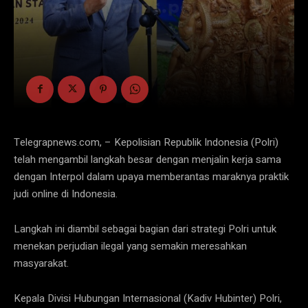
Telegrapnews.com, – Kepolisian Republik Indonesia (Polri)
telah mengambil langkah besar dengan menjalin kerja sama
dengan Interpol dalam upaya memberantas maraknya praktik
judi online di Indonesia.
Langkah ini diambil sebagai bagian dari strategi Polri untuk
menekan perjudian ilegal yang semakin meresahkan
masyarakat.
Kepala Divisi Hubungan Internasional (Kadiv Hubinter) Polri,