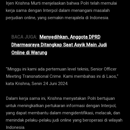
Irjen Krishna Murti menjelaskan bahwa Polri telah memulai
kerja sama dengan Interpol dalam menangani masalah
perjudian online, yang semakin merajalela di Indonesia.
BACA JUGA:
Menyedihkan, Anggota DPRD
Dharmasraya Ditangkap Saat Asyik Main Judi
Online di Warung
“Minggu ini kami ada pertemuan level teknis, Senior Officer
Meeting Transnational Crime. Kami membahas ini di Laos,”
kata Krishna, Senin 24 Juni 2024.
Dalam kerja sama ini, Krishna menyatakan Polri bertujuan
untuk meningkatkan pertukaran informasi dengan Interpol,
yang dapat membantu dalam mengidentifikasi, melacak, dan
menindak pelaku-pelaku judi online yang beroperasi di wilayah
Indonesia.