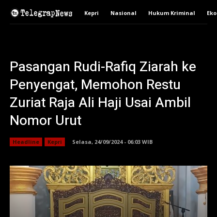
Kepri
Nasional
Hukum Kriminal
Ek
Pasangan Rudi-Rafiq Ziarah ke
Penyengat, Memohon Restu
Zuriat Raja Ali Haji Usai Ambil
Nomor Urut
Headline
Kepri
Selasa, 24/09/2024 - 06:03 WIB