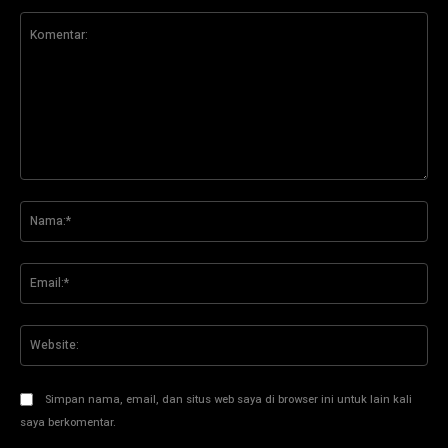
Komentar:
Na
Ema
Web
Simpan nama, email, dan situs web saya di browser ini untuk lain kali
saya berkomentar.