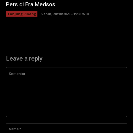
Pers di Era Medsos
Tanjung Pinang
Senin, 20/10/2025 - 19:33 WIB
Leave a reply
Komentar:
Na