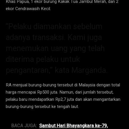
Khas Papua, 1 ekor burung Kakak Tua Jambul Merah, dan 2
ekor Cendrawasih Kecil.
“Pelaku diamankan sebelum
adanya transaksi. Kami juga
menemukan uang yang telah
diterima pelaku untuk
pengantaran,” kata Marganda.
RA menjual burung-burung tersebut di Malaysia dengan total
harga mencapai Rp500 juta. Namun, dari jumlah tersebut,
pelaku baru mendapatkan Rp2,7 juta dan akan mengantarkan
burung-burung tersebut ke tengah laut.
BACA JUGA:
Sambut Hari Bhayangkara ke-79,