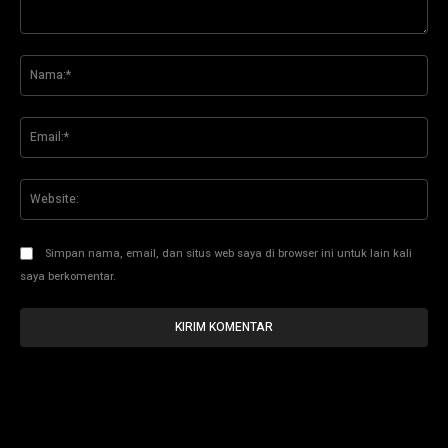
Komentar:
Na
Ema
Web
Simpan nama, email, dan situs web saya di browser ini untuk lain kali
saya berkomentar.