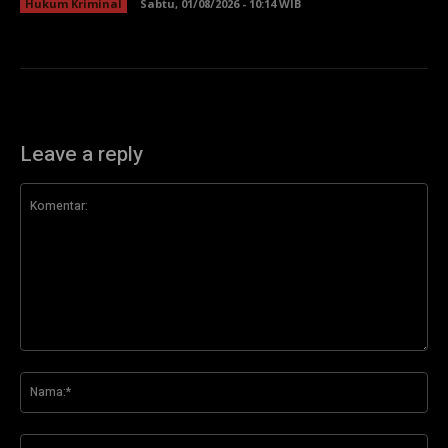
Hukum Kriminal
Sabtu, 01/08/2026 - 10:14 WIB
Leave a reply
Komentar:
Na
Ema