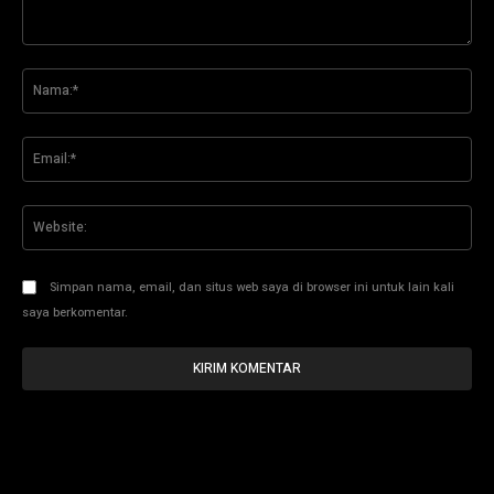
Komentar:
Na
Ema
Web
Simpan nama, email, dan situs web saya di browser ini untuk lain kali
saya berkomentar.