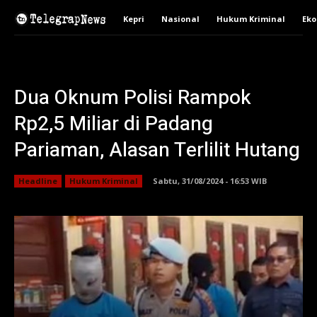
Kepri
Nasional
Hukum Kriminal
Ek
Dua Oknum Polisi Rampok
Rp2,5 Miliar di Padang
Pariaman, Alasan Terlilit Hutang
Headline
Hukum Kriminal
Sabtu, 31/08/2024 - 16:53 WIB