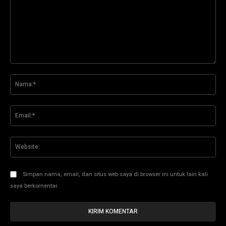
Komentar:
Na
Ema
Web
Simpan nama, email, dan situs web saya di browser ini untuk lain kali
saya berkomentar.