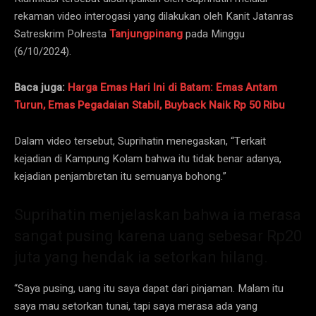
rekaman video interogasi yang dilakukan oleh Kanit Jatanras
Satreskrim Polresta
Tanjungpinang
pada Minggu
(6/10/2024).
Baca juga:
Harga Emas Hari Ini di Batam: Emas Antam
Turun, Emas Pegadaian Stabil, Buyback Naik Rp 50 Ribu
Dalam video tersebut, Suprihatin menegaskan, “Terkait
kejadian di Kampung Kolam bahwa itu tidak benar adanya,
kejadian penjambretan itu semuanya bohong.”
Suprihatin menjelaskan bahwa ia merasa
sangat pusing karena uang sebesar Rp20
juta yang hendak ia setorkan hilang.
“Saya pusing, uang itu saya dapat dari pinjaman. Malam itu
saya mau setorkan tunai, tapi saya merasa ada yang