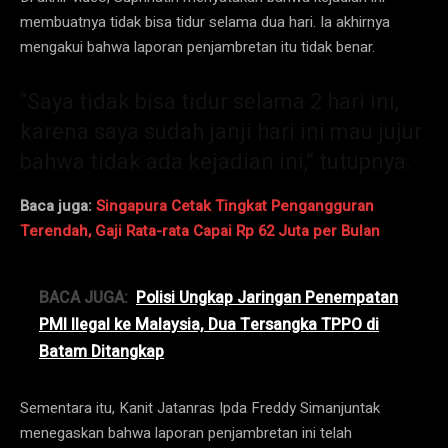
membuatnya tidak bisa tidur selama dua hari. Ia akhirnya
mengakui bahwa laporan penjambretan itu tidak benar.
“Saya tidak bisa tidur selama 2 hari ini,
karena saya sudah janji hari ini mau jujur
bahwa tidak ada kejadian ini,” tutupnya.
Baca juga:
Singapura Cetak Tingkat Pengangguran
Terendah, Gaji Rata-rata Capai Rp 62 Juta per Bulan
BACA JUGA:
Polisi Ungkap Jaringan Penempatan
PMI Ilegal ke Malaysia, Dua Tersangka TPPO di
Batam Ditangkap
Sementara itu, Kanit Jatanras Ipda Freddy Simanjuntak
menegaskan bahwa laporan penjambretan ini telah