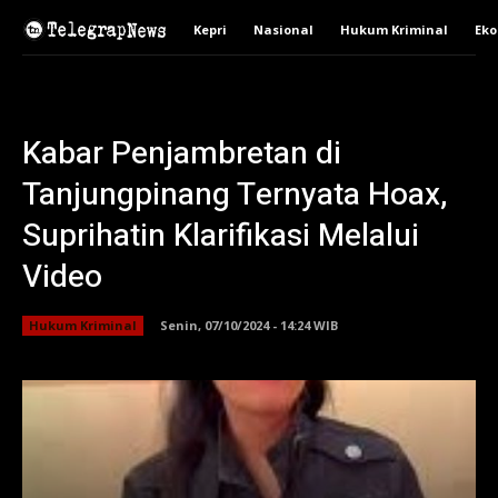
Kepri
Nasional
Hukum Kriminal
Ek
Kabar Penjambretan di
Tanjungpinang Ternyata Hoax,
Suprihatin Klarifikasi Melalui
Video
Hukum Kriminal
Senin, 07/10/2024 - 14:24 WIB