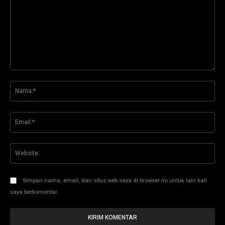
Komentar:
Na
Ema
Web
Simpan nama, email, dan situs web saya di browser ini untuk lain kali
saya berkomentar.