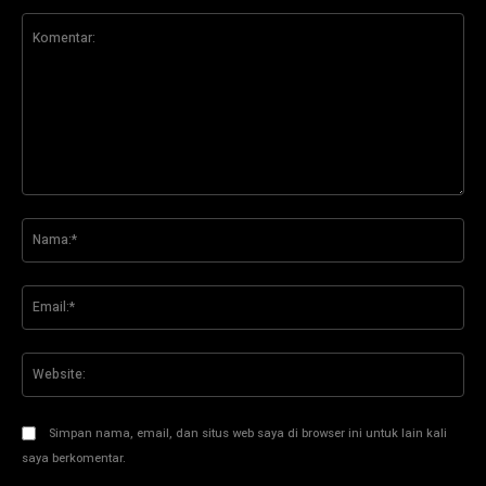
Komentar:
Na
Ema
Web
Simpan nama, email, dan situs web saya di browser ini untuk lain kali
saya berkomentar.