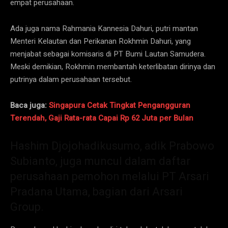
empat perusahaan.
Ada juga nama Rahmania Kannesia Dahuri, putri mantan
Menteri Kelautan dan Perikanan Rokhmin Dahuri, yang
menjabat sebagai komisaris di PT Bumi Lautan Samudera.
Meski demikian, Rokhmin membantah keterlibatan dirinya dan
putrinya dalam perusahaan tersebut.
Baca juga:
Singapura Cetak Tingkat Pengangguran
Terendah, Gaji Rata-rata Capai Rp 62 Juta per Bulan
Hashim Djojohadikusumo, adik Prabowo
Subianto, juga muncul dalam daftar
perusahaan pemohon melalui PT Arsari
Pradana Utama, bagian dari Arsari
Group.