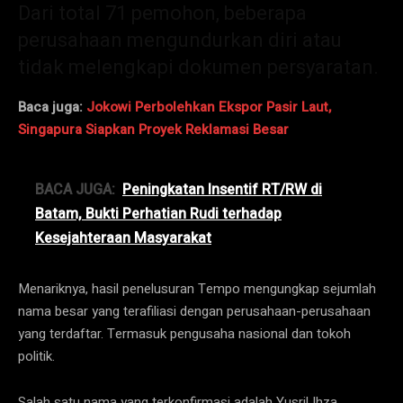
Dari total 71 pemohon, beberapa
perusahaan mengundurkan diri atau
tidak melengkapi dokumen persyaratan.
Baca juga:
Jokowi Perbolehkan Ekspor Pasir Laut,
Singapura Siapkan Proyek Reklamasi Besar
BACA JUGA:
Peningkatan Insentif RT/RW di
Batam, Bukti Perhatian Rudi terhadap
Kesejahteraan Masyarakat
Menariknya, hasil penelusuran Tempo mengungkap sejumlah
nama besar yang terafiliasi dengan perusahaan-perusahaan
yang terdaftar. Termasuk pengusaha nasional dan tokoh
politik.
Salah satu nama yang terkonfirmasi adalah Yusril Ihza