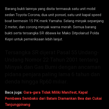
Barang bukti lainnya yang disita termasuk satu unit mobil
sedan Toyota Corona, dua unit ponsel, satu unit kapal speed
boat bermesin 15 PK merk Yamaha. Selang minyak sepanjang
2 meter, dan corong minyak warna merah. Semua barang
bukti serta tersangka SR dibawa ke Mako Ditpolairud Polda
Kepri untuk pemeriksaan lebih lanjut.
Tersangka SR dijerat Pasal 55 Undang-
Undang Nomor 22 Tahun 2001 tentang
Minyak dan Gas Bumi dengan ancaman
pidana penjara paling lama 6 tahun dan
denda hingga Rp60 miliar.
Baca juga:
Gara-gara Tidak Miliki Manifest, Kapal
Pembawa Sembako dari Batam Diamankan Bea dan Cukai
Tanjungpinang