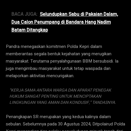
BACA JUGA:
Selundupkan Sabu di Pakaian Dalam,
Dua Calon Penumpang di Bandara Hang Nadim
Batam Ditangkap
Pandra menegaskan komitmen Polda Kepri dalam
memberantas segala bentuk kejahatan yang merugikan
masyarakat. Terutama penyalahgunaan BBM bersubsidi. Ia
juga mengimbau masyarakat untuk tetap waspada dan
melaporkan aktivitas mencurigakan.
“KERJA SAMA ANTARA WARGA DAN APARAT PENEGAK
HUKUM SANGAT PENTING UNTUK MENCIPTAKAN
LINGKUNGAN YANG AMAN DAN KONDUSIF,” TANDASNYA.
Penangkapan SR merupakan yang kedua kalinya dalam
sebulan. Sebelumnya pada 30 Agustus 2024, Ditpolairud Polda