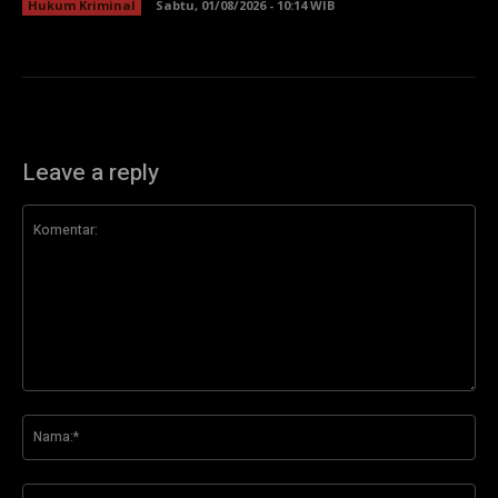
Hukum Kriminal
Sabtu, 01/08/2026 - 10:14 WIB
Leave a reply
Komentar:
Na
Ema