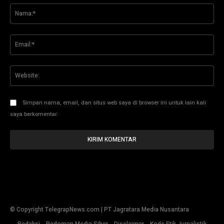
Na
Ema
Web
Simpan nama, email, dan situs web saya di browser ini untuk lain kali
saya berkomentar.
© Copyright TelegrapNews.com | PT Jagratara Media Nusantara
Redaksi
Pedoman Media Siber
Disclaimer
Kode Etik Jurnalistik